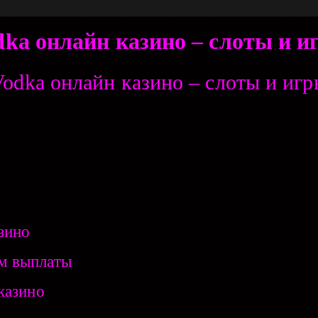
dka онлайн казино – слоты и и
Vodka онлайн казино – слоты и игр
зино
м выплаты
казино