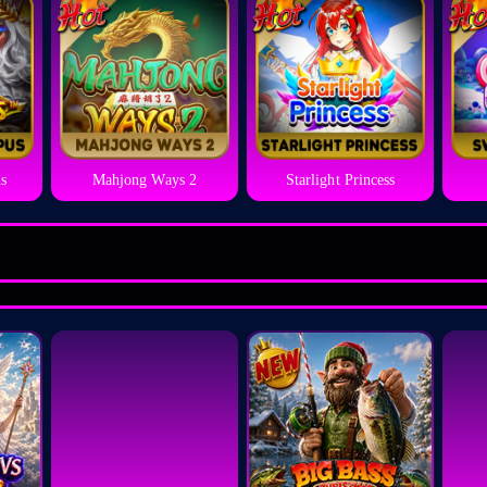
s
Mahjong Ways 2
Starlight Princess