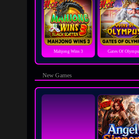
Mahjong Wins 3
Gates Of Olympu
New Games