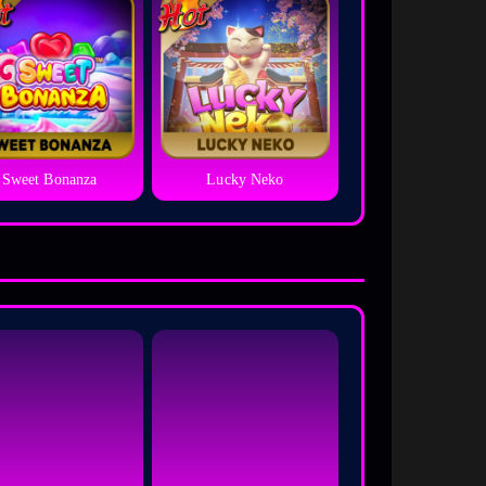
Sweet Bonanza
Lucky Neko