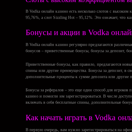
В Vodka онлайн казино есть несколько слотов с высоким
95,76%, а слот Sizzling Hot – 95,12%. Это означает, что 
Бонусы и акции в Vodka онлай
В Vodka онлайн казино регулярно предлагаются различны
бонусов – приветственные бонусы, бонусы за депозит, бо
Приветственные бонусы, как правило, предлагаются новы
спины или другие преимущества. Бонусы за депозит, в св
дополнительные проценты к сумме депозита или другие 
Бонусы за рефералов – это еще один способ для игроков
казино и помогли им зарегистрироваться. В числе доступ
включать в себя бесплатные спины, дополнительные бону
Как начать играть в Vodka онл
В первую очередь, вам нужно зарегистрироваться на офиц