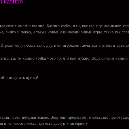
н казино
ный слот в онлайн казино. Казино vodka, или, как его еще называют, v
тка, бинго и покер, а также новые и инновационные игры, такие как сл
. Игроки могут общаться с другими игроками, делиться опытом и совета
ь призы, то казино vodka – это то, что вам нужно. Вода онлайн казино
ой и получать призы!
ярными, и это неудивительно. Ведь они предлагают множество преимущ
 и из любого места, где есть доступ к интернету.