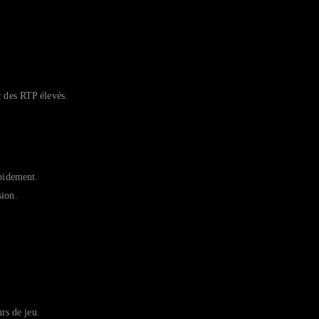
c des RTP élevés.
apidement.
sion.
rs de jeu.