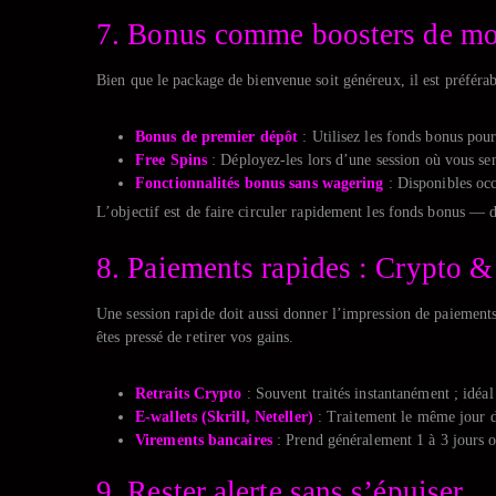
7. Bonus comme boosters de 
Bien que le package de bienvenue soit généreux, il est préférabl
Bonus de premier dépôt
: Utilisez les fonds bonus pou
Free Spins
: Déployez-les lors d’une session où vous sen
Fonctionnalités bonus sans wagering
: Disponibles occ
L’objectif est de faire circuler rapidement les fonds bonus — dé
8. Paiements rapides : Crypto & 
Une session rapide doit aussi donner l’impression de paiement
êtes pressé de retirer vos gains.
Retraits Crypto
: Souvent traités instantanément ; idéal
E-wallets (Skrill, Neteller)
: Traitement le même jour da
Virements bancaires
: Prend généralement 1 à 3 jours ou
9. Rester alerte sans s’épuiser