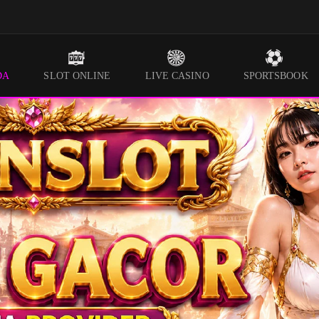
DA
SLOT ONLINE
LIVE CASINO
SPORTSBOOK