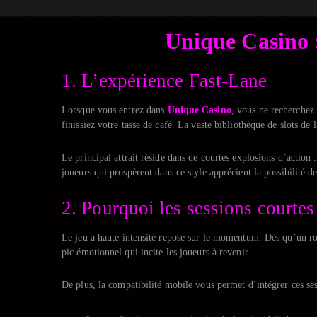
Unique Casino :
1. L’expérience Fast‑Lane
Lorsque vous entrez dans
Unique Casino
, vous ne recherchez 
finissiez votre tasse de café. La vaste bibliothèque de slots
Le principal attrait réside dans de courtes explosions d’action 
joueurs qui prospèrent dans ce style apprécient la possibilité
2. Pourquoi les sessions courtes
Le jeu à haute intensité repose sur le momentum. Dès qu’un rou
pic émotionnel qui incite les joueurs à revenir.
De plus, la compatibilité mobile vous permet d’intégrer ces se