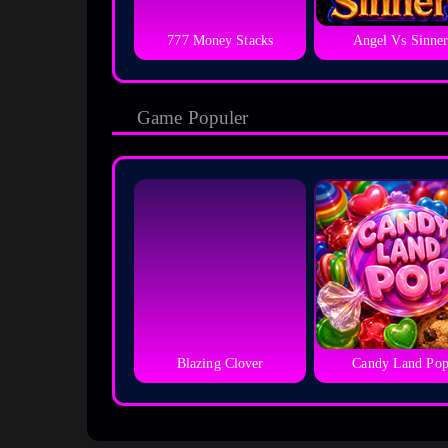
777 Money Stacks
Angel Vs Sinne
Game Populer
Blazing Clover
Candy Land Po