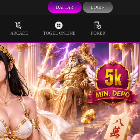
DAFTAR
LOGIN
ARCADE
TOGEL ONLINE
POKER