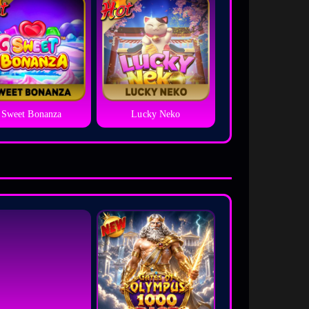
Sweet Bonanza
Lucky Neko