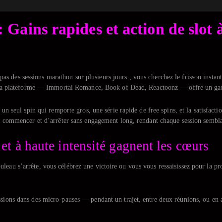
 Gains rapides et action de slot à
pas des sessions marathon sur plusieurs jours ; vous cherchez le frisson insta
 de la plateforme — Immortal Romance, Book of Dead, Reactoonz — offre un ga
: un seul spin qui remporte gros, une série rapide de free spins, et la satisfac
 de commencer et d’arrêter sans engagement long, rendant chaque session sembl
 et à haute intensité gagnent les cœurs
leau s’arrête, vous célébrez une victoire ou vous vous ressaisissez pour la p
ssions dans des micro‑pauses — pendant un trajet, entre deux réunions, ou en 