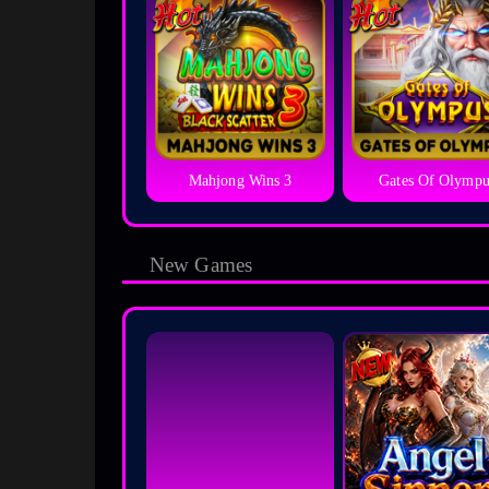
Mahjong Wins 3
Gates Of Olympu
New Games