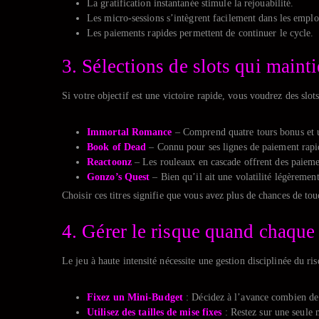
La gratification instantanée stimule la rejouabilité.
Les micro‑sessions s’intègrent facilement dans les emplo
Les paiements rapides permettent de continuer le cycle.
3. Sélections de slots qui maint
Si votre objectif est une victoire rapide, vous voudrez des slo
Immortal Romance
– Comprend quatre tours bonus et u
Book of Dead
– Connu pour ses lignes de paiement rapide
Reactoonz
– Les rouleaux en cascade offrent des paiemen
Gonzo’s Quest
– Bien qu’il ait une volatilité légèremen
Choisir ces titres signifie que vous avez plus de chances de to
4. Gérer le risque quand chaque
Le jeu à haute intensité nécessite une gestion disciplinée du ri
Fixez un Mini‑Budget
: Décidez à l’avance combien de c
Utilisez des tailles de mise fixes
: Restez sur une seule 