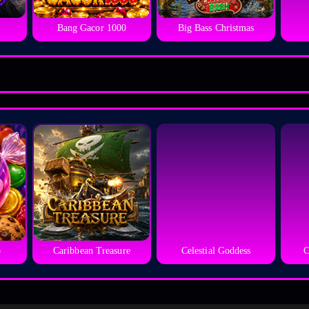
r
Bang Gacor 1000
Big Bass Christmas
p
Caribbean Treasure
Celestial Goddess
C