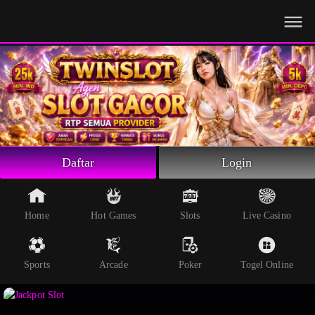
Beranda
Slot Online
Live Casino
Sportsbook
Arcade
Togel Online
Daftar
Login
Poker
Whatsapp
Home
Hot Games
Slots
Live Casino
Telegram
Sports
Arcade
Poker
Togel Online
Livechat