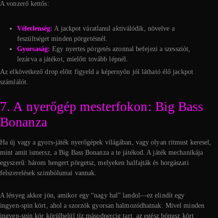
A vonzerő kettős:
Véletlenség:
A jackpot váratlanul aktiválódik, növelve a
feszültséget minden pörgetésnél.
Gyorsaság:
Egy nyertes pörgetés azonnal befejezi a szessziót,
lezárva a játékot, mielőtt tovább lépnél.
Az elkövetkező drop előtt figyeld a képernyőn jól látható élő jackpot
számlálót.
7. A nyerőgép mesterfokon: Big Bass
Bonanza
Ha új vagy a gyors‑játék nyerőgépek világában, vagy olyan ritmust keresel,
mint amit ismersz, a Big Bass Bonanza a te játékod. A játék mechanikája
egyszerű: három hengert pörgetsz, melyeken halfajták és horgászati
felszerelések szimbólumai vannak.
A lényeg akkor jön, amikor egy “nagy hal” landol—ez elindít egy
ingyen‑spin kört, ahol a szorzók gyorsan halmozódhatnak. Mivel minden
ingyen‑spin kör körülbelül tíz másodpercig tart, az egész bónusz kört