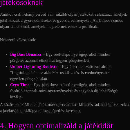
játékosoknak
Amikor csak néhány perced van, inkább olyan játékokat választasz, amelyek
jutalmazzák a gyors döntéseket és gyors eredményeket. Az Unibet számos
olyan címet kínál, amelyek megfelelnek ennek a profilnak.
Népszerű választások:
Big Bass Bonanza
– Egy reel-alapú nyerőgép, ahol minden
pörgetés azonnal elindíthat ingyen‑pörgetéseket.
Unibet Lightning Roulette
– Egy élő rulett változat, ahol a
“Lightning” bónusz akár 50x-os kifizetést is eredményezhet
egyetlen pörgetés alatt.
Cryo Time
– Egy játékshow-stílusú nyerőgép, ahol minden
forduló azonnali mini-nyereményeket és nagyobb díj lehetőségét
kínálja.
A közös pont? Minden játék másodpercek alatt kifizetést ad, kielégítve azokat
a játékosokat, akik gyors megelégedést keresnek.
4. Hogyan optimalizáld a játékidőt