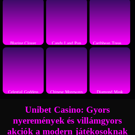
Blazing Clover
Candy Land Pop
Caribbean Treasure
Celestial Goddess
Chinese Moreways
Diamond Mask
Unibet Casino: Gyors
nyeremények és villámgyors
akciók a modern játékosoknak