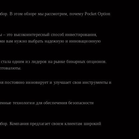
ор. В этом обзоре мы рассмотрим, почему Pocket Option
ы – это высокоинтересный способ инвестирования,
нами вам нужно выбрать надежную и инновационную
р стала одним из лидеров на рынке бинарных опционов.
иптовалюты.
ния постоянно инновирует и улучшает свои инструменты и
менные технологии для обеспечения безопасности
ыбор. Компания предлагает своим клиентам широкий