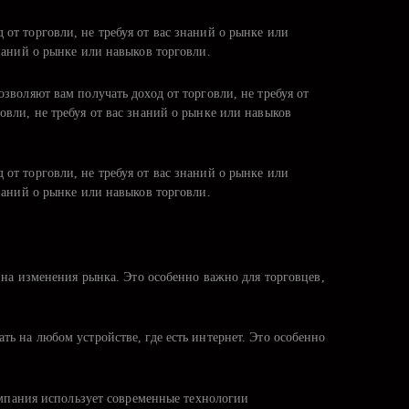
от торговли, не требуя от вас знаний о рынке или
наний о рынке или навыков торговли.
зволяют вам получать доход от торговли, не требуя от
овли, не требуя от вас знаний о рынке или навыков
от торговли, не требуя от вас знаний о рынке или
наний о рынке или навыков торговли.
ь на изменения рынка. Это особенно важно для торговцев,
ь на любом устройстве, где есть интернет. Это особенно
Компания использует современные технологии