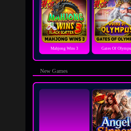
Mahjong Wins 3
Gates Of Olympu
New Games