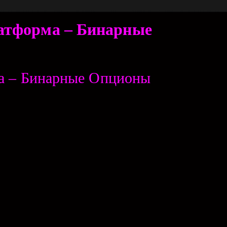
латформа – Бинарные
ма – Бинарные Опционы