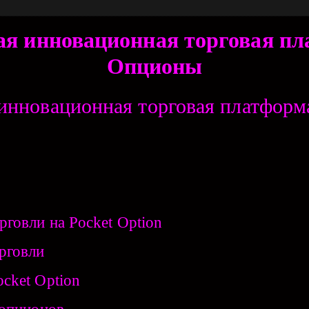
мая инновационная торговая п
Опционы
я инновационная торговая платфор
говли на Pocket Option
рговли
cket Option