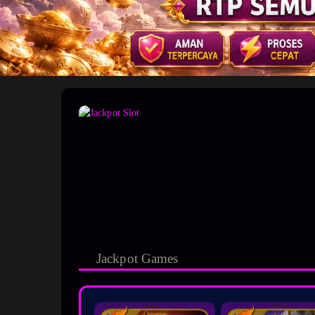
Jackpot Games