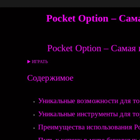
Pocket Option – Са
Pocket Option – Сама
▶️ ИГРАТЬ
Содержимое
Уникальные возможности для тор
Уникальные инструменты для то
Преимущества использования Po