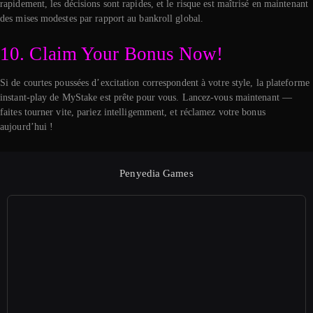
rapidement, les décisions sont rapides, et le risque est maîtrisé en maintenant
des mises modestes par rapport au bankroll global.
10. Claim Your Bonus Now!
Si de courtes poussées d’excitation correspondent à votre style, la plateforme
instant‑play de MyStake est prête pour vous. Lancez-vous maintenant —
faites tourner vite, pariez intelligemment, et réclamez votre bonus
aujourd’hui !
Penyedia Games