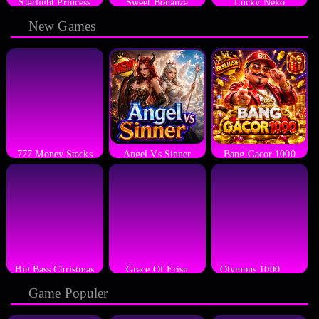
Starlight Princess
Sweet Bonanza
Lucky Neko
New Games
777 Money Stacks
Angel Vs Sinner
Bang Gacor 1000
Big Bass Christmas
Grace Of Erisu
Olympus 1000 Dice
Game Populer