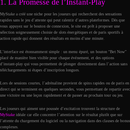
1. La Promesse de l’Instant‑Play
MyStake a créé une niche pour les joueurs qui recherchent des sensations
rapides sans le jeu d’attente qui peut ralentir d’autres plateformes. Dès que
vous appuyez sur le bouton de connexion, le site est prêt à proposer une
sélection soigneusement choisie de slots énergétiques et de paris sportifs à
action rapide qui donnent des résultats en moins d’une minute.
L’interface est étonnamment simple : un menu épuré, un bouton “Bet Now”
placé de manière bien visible pour chaque événement, et des options
d’instant‑play qui vous permettent de plonger directement dans l’action sans
téléchargements ni étapes d’inscription longues.
Lors de sessions courtes, l’adrénaline provient de spins rapides ou de paris en
direct qui se terminent en quelques secondes, vous permettant de repartir avec
une victoire ou une leçon rapidement et de passer au prochain tour ou jeu.
Les joueurs qui aiment une poussée d’excitation trouvent la structure de
MyStake
idéale car elle concentre l’attention sur le résultat plutôt que sur
l’attente du chargement du logiciel ou la navigation dans des clauses de bonus
complexes.