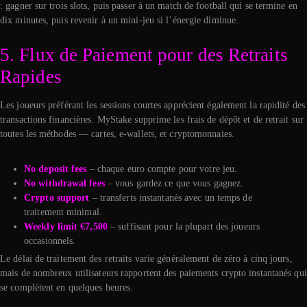
: gagner sur trois slots, puis passer à un match de football qui se termine en
dix minutes, puis revenir à un mini-jeu si l’énergie diminue.
5. Flux de Paiement pour des Retraits
Rapides
Les joueurs préférant les sessions courtes apprécient également la rapidité des
transactions financières. MyStake supprime les frais de dépôt et de retrait sur
toutes les méthodes — cartes, e-wallets, et cryptomonnaies.
No deposit fees
– chaque euro compte pour votre jeu.
No withdrawal fees
– vous gardez ce que vous gagnez.
Crypto support
– transferts instantanés avec un temps de
traitement minimal.
Weekly limit €7,500
– suffisant pour la plupart des joueurs
occasionnels.
Le délai de traitement des retraits varie généralement de zéro à cinq jours,
mais de nombreux utilisateurs rapportent des paiements crypto instantanés qui
se complètent en quelques heures.