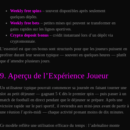
Weekly free spins
– souvent disponibles après seulement
quelques dépôts.
Weekly free bets
– petites mises qui peuvent se transformer en
gains rapides sur les lignes sportives.
Crypto deposit bonus
– crédit instantané lors d’un dépôt via
cryptomonnaie.
L’essentiel est que ces bonus sont structurés pour que les joueurs puissent en
profiter durant leur session typique — souvent en quelques heures — plutôt
que d’attendre plusieurs jours.
9. Aperçu de l’Expérience Joueur
Un utilisateur typique pourrait commencer sa journée en faisant tourner une
slot au petit déjeuner — gagnant 5 € dès le premier spin — puis passer à un
match de football en direct pendant que le déjeuner se prépare. Après une
victoire rapide sur le pari sportif, il reviendra aux mini-jeux avant de partir à
une réunion l’après-midi — chaque activité prenant moins de dix minutes.
Ce modèle reflète une utilisation efficace du temps : l’adrénaline monte