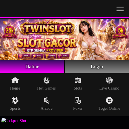
Beranda
Slot Online
Live Casino
Sportsbook
Arcade
Togel Online
Daftar
Login
Poker
Whatsapp
Home
Hot Games
Slots
Live Casino
Telegram
Sports
Arcade
Poker
Togel Online
Livechat