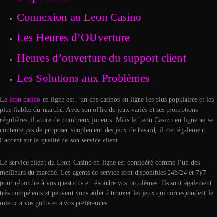
Connexion au Leon Casino
Les Heures d’OUverture
Heures d’ouverture du support client
Les Solutions aux Problèmes
Le
leon casino
en ligne est l’un des casinos en ligne les plus populaires et les
plus fiables du marché. Avec son offre de jeux variés et ses promotions
régulières, il attire de nombreux joueurs. Mais le Leon Casino en ligne ne se
contente pas de proposer simplement des jeux de hasard, il met également
l’accent sur la qualité de son service client.
Le service client du Leon Casino en ligne est considéré comme l’un des
meilleurs du marché. Les agents de service sont disponibles 24h/24 et 7j/7
pour répondre à vos questions et résoudre vos problèmes. Ils sont également
très compétents et peuvent vous aider à trouver les jeux qui correspondent le
mieux à vos goûts et à vos préférences.