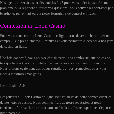
Nos agents de service sont disponibles 24/7 pour vous aider à résoudre tout
problème ou à répondre à toutes vos questions. Vous pouvez les contacter par
téléphone, par e-mail ou via notre formulaire de contact en ligne.
Connexion au Leon Casino
Pour vous connecter au Leon Casino en ligne, vous devez d’abord créer un
compte. Cela prend environ 2 minutes et vous permettra d’accéder à nos jeux
de casino en ligne.
Une fois connecté, vous pouvez choisir parmi nos nombreux jeux de casino,
tels que le blackjack, le roulette, les machines à sous et bien plus encore.
Nous offrons également des bonus réguliers et des promotions pour vous
aider à maximiser vos gains.
Leon Casino Avis
Les joueurs du Leon Casino en ligne sont satisfaits de notre service client et
de nos jeux de casino. Nous sommes fiers de notre réputation et nous
continuons à travailler dur pour vous offrir la meilleure expérience de jeu en
ligne possible.