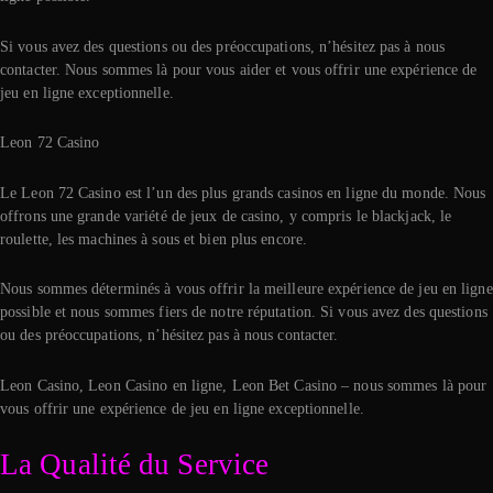
Si vous avez des questions ou des préoccupations, n’hésitez pas à nous
contacter. Nous sommes là pour vous aider et vous offrir une expérience de
jeu en ligne exceptionnelle.
Leon 72 Casino
Le Leon 72 Casino est l’un des plus grands casinos en ligne du monde. Nous
offrons une grande variété de jeux de casino, y compris le blackjack, le
roulette, les machines à sous et bien plus encore.
Nous sommes déterminés à vous offrir la meilleure expérience de jeu en ligne
possible et nous sommes fiers de notre réputation. Si vous avez des questions
ou des préoccupations, n’hésitez pas à nous contacter.
Leon Casino, Leon Casino en ligne, Leon Bet Casino – nous sommes là pour
vous offrir une expérience de jeu en ligne exceptionnelle.
La Qualité du Service