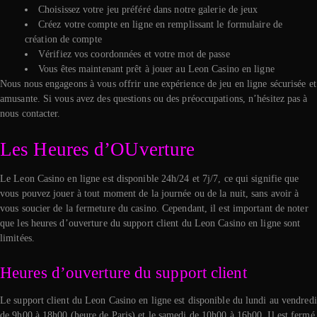
Choisissez votre jeu préféré dans notre galerie de jeux
Créez votre compte en ligne en remplissant le formulaire de
création de compte
Vérifiez vos coordonnées et votre mot de passe
Vous êtes maintenant prêt à jouer au Leon Casino en ligne
Nous nous engageons à vous offrir une expérience de jeu en ligne sécurisée et
amusante. Si vous avez des questions ou des préoccupations, n’hésitez pas à
nous contacter.
Les Heures d’OUverture
Le Leon Casino en ligne est disponible 24h/24 et 7j/7, ce qui signifie que
vous pouvez jouer à tout moment de la journée ou de la nuit, sans avoir à
vous soucier de la fermeture du casino. Cependant, il est important de noter
que les heures d’ouverture du support client du Leon Casino en ligne sont
limitées.
Heures d’ouverture du support client
Le support client du Leon Casino en ligne est disponible du lundi au vendredi
de 9h00 à 18h00 (heure de Paris) et le samedi de 10h00 à 16h00. Il est fermé