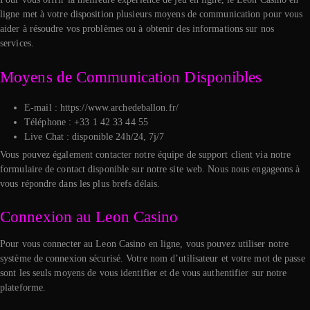
ligne met à votre disposition plusieurs moyens de communication pour vous
aider à résoudre vos problèmes ou à obtenir des informations sur nos
services.
Moyens de Communication Disponibles
E-mail : https://www.archedeballon.fr/
Téléphone : +33 1 42 33 44 55
Live Chat : disponible 24h/24, 7j/7
Vous pouvez également contacter notre équipe de support client via notre
formulaire de contact disponible sur notre site web. Nous nous engageons à
vous répondre dans les plus brefs délais.
Connexion au Leon Casino
Pour vous connecter au Leon Casino en ligne, vous pouvez utiliser notre
système de connexion sécurisé. Votre nom d’utilisateur et votre mot de passe
sont les seuls moyens de vous identifier et de vous authentifier sur notre
plateforme.