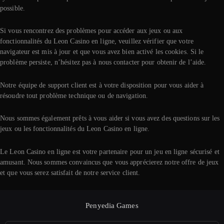
possible.
Si vous rencontrez des problèmes pour accéder aux jeux ou aux
fonctionnalités du Leon Casino en ligne, veuillez vérifier que votre
navigateur est mis à jour et que vous avez bien activé les cookies. Si le
problème persiste, n’hésitez pas à nous contacter pour obtenir de l’aide.
Notre équipe de support client est à votre disposition pour vous aider à
résoudre tout problème technique ou de navigation.
Nous sommes également prêts à vous aider si vous avez des questions sur les
jeux ou les fonctionnalités du Leon Casino en ligne.
Le Leon Casino en ligne est votre partenaire pour un jeu en ligne sécurisé et
amusant. Nous sommes convaincus que vous apprécierez notre offre de jeux
et que vous serez satisfait de notre service client.
Penyedia Games