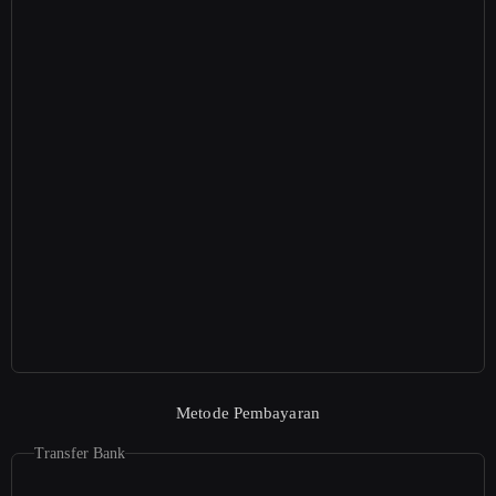
Metode Pembayaran
Transfer Bank