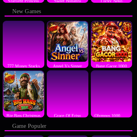
Starlight Princess
Sweet Bonanza
Lucky Neko
New Games
777 Money Stacks
Angel Vs Sinner
Bang Gacor 1000
Big Bass Christmas
Grace Of Erisu
Olympus 1000 Dice
Game Populer