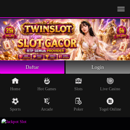
Beranda
Slot Online
Live Casino
Sportsbook
Arcade
Togel Online
Daftar
Login
Poker
Whatsapp
Home
Hot Games
Slots
Live Casino
Telegram
Sports
Arcade
Poker
Togel Online
Livechat