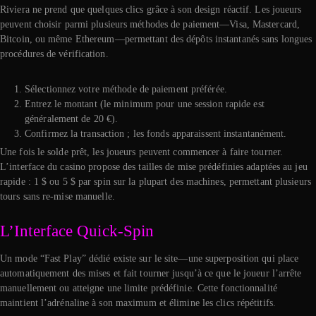
Riviera ne prend que quelques clics grâce à son design réactif. Les joueurs
peuvent choisir parmi plusieurs méthodes de paiement—Visa, Mastercard,
Bitcoin, ou même Ethereum—permettant des dépôts instantanés sans longues
procédures de vérification.
Sélectionnez votre méthode de paiement préférée.
Entrez le montant (le minimum pour une session rapide est
généralement de 20 €).
Confirmez la transaction ; les fonds apparaissent instantanément.
Une fois le solde prêt, les joueurs peuvent commencer à faire tourner.
L’interface du casino propose des tailles de mise prédéfinies adaptées au jeu
rapide : 1 $ ou 5 $ par spin sur la plupart des machines, permettant plusieurs
tours sans re-mise manuelle.
L’Interface Quick-Spin
Un mode “Fast Play” dédié existe sur le site—une superposition qui place
automatiquement des mises et fait tourner jusqu’à ce que le joueur l’arrête
manuellement ou atteigne une limite prédéfinie. Cette fonctionnalité
maintient l’adrénaline à son maximum et élimine les clics répétitifs.