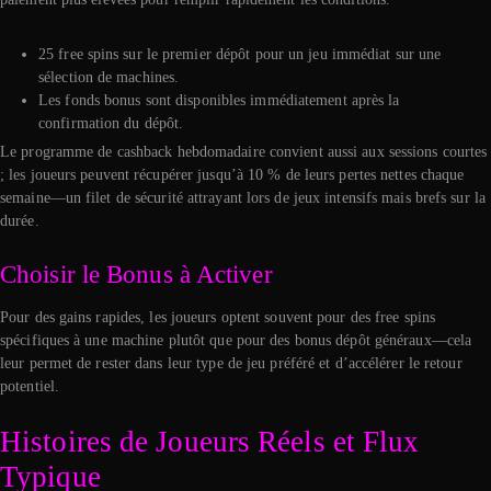
25 free spins sur le premier dépôt pour un jeu immédiat sur une
sélection de machines.
Les fonds bonus sont disponibles immédiatement après la
confirmation du dépôt.
Le programme de cashback hebdomadaire convient aussi aux sessions courtes
; les joueurs peuvent récupérer jusqu’à 10 % de leurs pertes nettes chaque
semaine—un filet de sécurité attrayant lors de jeux intensifs mais brefs sur la
durée.
Choisir le Bonus à Activer
Pour des gains rapides, les joueurs optent souvent pour des free spins
spécifiques à une machine plutôt que pour des bonus dépôt généraux—cela
leur permet de rester dans leur type de jeu préféré et d’accélérer le retour
potentiel.
Histoires de Joueurs Réels et Flux
Typique