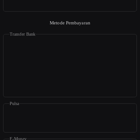
Metode Pembayaran
Transfer Bank
Pulsa
E-Money