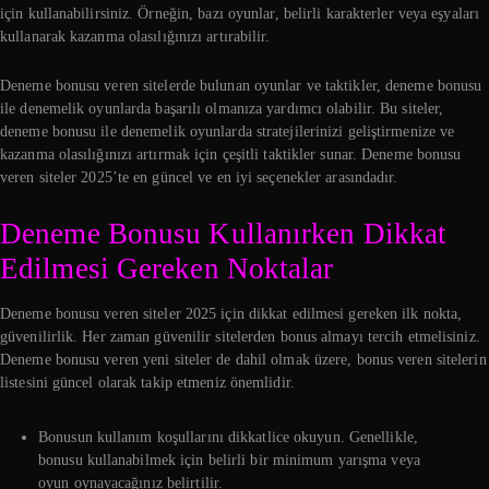
için kullanabilirsiniz. Örneğin, bazı oyunlar, belirli karakterler veya eşyaları
kullanarak kazanma olasılığınızı artırabilir.
Deneme bonusu veren sitelerde bulunan oyunlar ve taktikler, deneme bonusu
ile denemelik oyunlarda başarılı olmanıza yardımcı olabilir. Bu siteler,
deneme bonusu ile denemelik oyunlarda stratejilerinizi geliştirmenize ve
kazanma olasılığınızı artırmak için çeşitli taktikler sunar. Deneme bonusu
veren siteler 2025’te en güncel ve en iyi seçenekler arasındadır.
Deneme Bonusu Kullanırken Dikkat
Edilmesi Gereken Noktalar
Deneme bonusu veren siteler 2025 için dikkat edilmesi gereken ilk nokta,
güvenilirlik. Her zaman güvenilir sitelerden bonus almayı tercih etmelisiniz.
Deneme bonusu veren yeni siteler de dahil olmak üzere, bonus veren sitelerin
listesini güncel olarak takip etmeniz önemlidir.
Bonusun kullanım koşullarını dikkatlice okuyun. Genellikle,
bonusu kullanabilmek için belirli bir minimum yarışma veya
oyun oynayacağınız belirtilir.