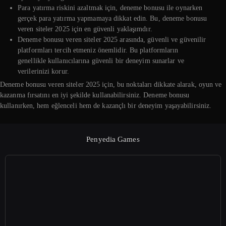
Para yatırma riskini azaltmak için, deneme bonusu ile oynarken
gerçek para yatırma yapmamaya dikkat edin. Bu, deneme bonusu
veren siteler 2025 için en güvenli yaklaşımdır.
Deneme bonusu veren siteler 2025 arasında, güvenli ve güvenilir
platformları tercih etmeniz önemlidir. Bu platformların
genellikle kullanıcılarına güvenli bir deneyim sunarlar ve
verilerinizi korur.
Deneme bonusu veren siteler 2025 için, bu noktaları dikkate alarak, oyun ve
kazanma fırsatını en iyi şekilde kullanabilirsiniz. Deneme bonusu
kullanırken, hem eğlenceli hem de kazançlı bir deneyim yaşayabilirsiniz.
Penyedia Games