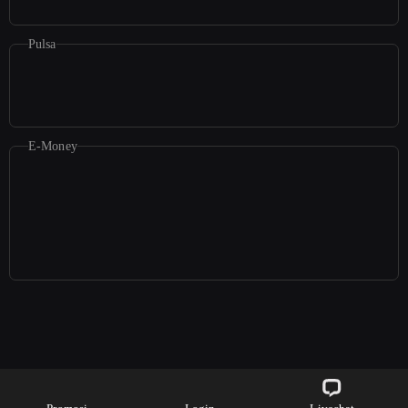
Pulsa
E-Money
©2026
Twinslot
. All rights reserved | 18+