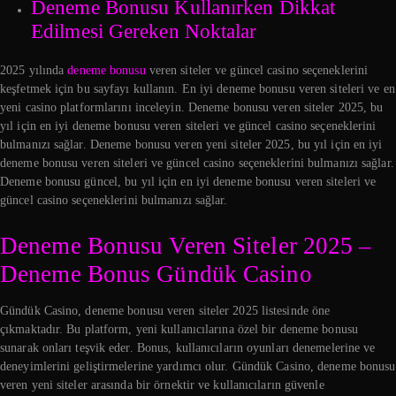
Deneme Bonusu Kullanırken Dikkat
Edilmesi Gereken Noktalar
2025 yılında
deneme bonusu
veren siteler ve güncel casino seçeneklerini
keşfetmek için bu sayfayı kullanın. En iyi deneme bonusu veren siteleri ve en
yeni casino platformlarını inceleyin. Deneme bonusu veren siteler 2025, bu
yıl için en iyi deneme bonusu veren siteleri ve güncel casino seçeneklerini
bulmanızı sağlar. Deneme bonusu veren yeni siteler 2025, bu yıl için en iyi
deneme bonusu veren siteleri ve güncel casino seçeneklerini bulmanızı sağlar.
Deneme bonusu güncel, bu yıl için en iyi deneme bonusu veren siteleri ve
güncel casino seçeneklerini bulmanızı sağlar.
Deneme Bonusu Veren Siteler 2025 –
Deneme Bonus Gündük Casino
Gündük Casino, deneme bonusu veren siteler 2025 listesinde öne
çıkmaktadır. Bu platform, yeni kullanıcılarına özel bir deneme bonusu
sunarak onları teşvik eder. Bonus, kullanıcıların oyunları denemelerine ve
deneyimlerini geliştirmelerine yardımcı olur. Gündük Casino, deneme bonusu
veren yeni siteler arasında bir örnektir ve kullanıcıların güvenle