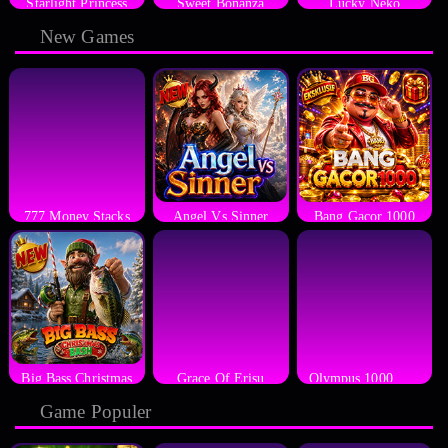
Starlight Princess
Sweet Bonanza
Lucky Neko
New Games
777 Money Stacks
Angel Vs Sinner
Bang Gacor 1000
Big Bass Christmas
Grace Of Erisu
Olympus 1000 Dice
Game Populer