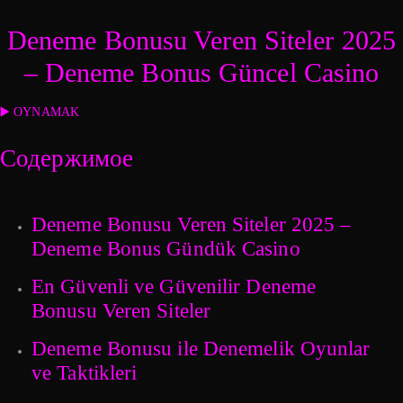
Deneme Bonusu Veren Siteler 2025
– Deneme Bonus Güncel Casino
▶️ OYNAMAK
Содержимое
Deneme Bonusu Veren Siteler 2025 –
Deneme Bonus Gündük Casino
En Güvenli ve Güvenilir Deneme
Bonusu Veren Siteler
Deneme Bonusu ile Denemelik Oyunlar
ve Taktikleri