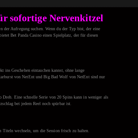
r sofortige Nervenkitzel
en der Aufregung suchen. Wenn du der Typ bist, der eine
etet Bet Panda Casino einen Spielplatz, der für diesen
rekt ins Geschehen eintauchen kannst, ohne lange
e—Starburst von NetEnt und Big Bad Wolf von NetEnt sind nur
ro Dreh. Eine schnelle Serie von 20 Spins kann in weniger als
schlag bei jedem Reel noch spürbar ist.
 Titeln wechseln, um die Session frisch zu halten.