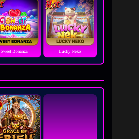
Sweet Bonanza
Lucky Neko