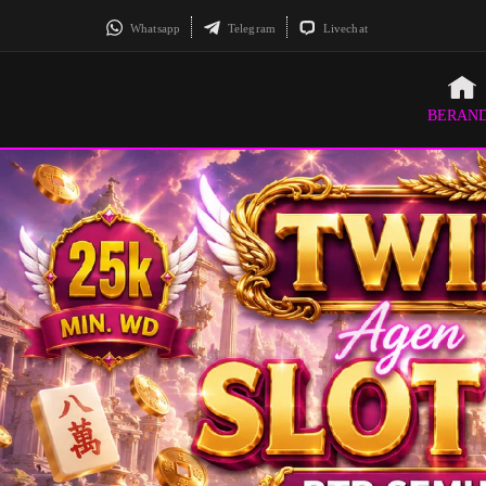
Whatsapp
Telegram
Livechat
BERAN