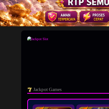
Jackpot Games