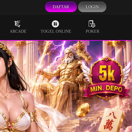
DAFTAR
LOGIN
ARCADE
TOGEL ONLINE
POKER