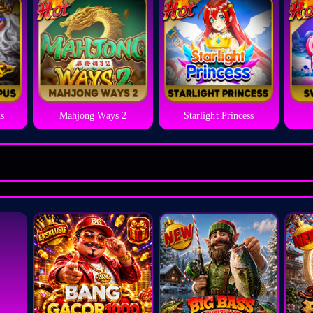
s
Mahjong Ways 2
Starlight Princess