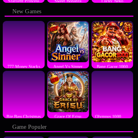
Starlight Princess
Sweet Bonanza
Lucky Neko
New Games
777 Money Stacks
Angel Vs Sinner
Bang Gacor 1000
Big Bass Christmas
Grace Of Erisu
Olympus 1000 Dice
Game Populer