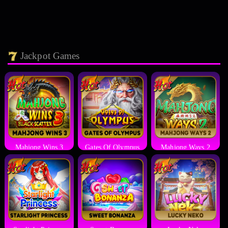
Jackpot Games
Mahjong Wins 3
Gates Of Olympus
Mahjong Ways 2