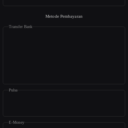
Metode Pembayaran
Transfer Bank
Pulsa
E-Money