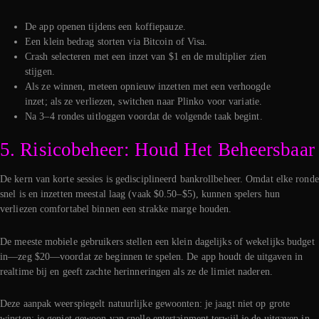
De app openen tijdens een koffiepauze.
Een klein bedrag storten via Bitcoin of Visa.
Crash selecteren met een inzet van $1 en de multiplier zien
stijgen.
Als ze winnen, meteen opnieuw inzetten met een verhoogde
inzet; als ze verliezen, switchen naar Plinko voor variatie.
Na 3–4 rondes uitloggen voordat de volgende taak begint.
5. Risicobeheer: Houd Het Beheersbaar
De kern van korte sessies is gedisciplineerd bankrollbeheer. Omdat elke ronde
snel is en inzetten meestal laag (vaak $0.50–$5), kunnen spelers hun
verliezen comfortabel binnen een strakke marge houden.
De meeste mobiele gebruikers stellen een klein dagelijks of wekelijks budget
in—zeg $20—voordat ze beginnen te spelen. De app houdt de uitgaven in
realtime bij en geeft zachte herinneringen als ze de limiet naderen.
Deze aanpak weerspiegelt natuurlijke gewoonten: je jaagt niet op grote
winsten; je geniet gewoon van snelle entertainment terwijl je de uitgaven in