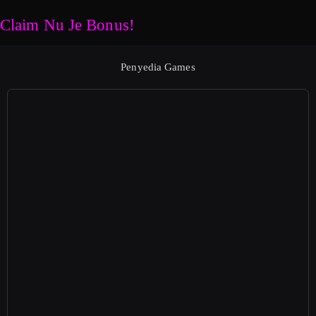
Claim Nu Je Bonus!
Penyedia Games