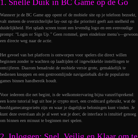
1. Snelle Duik in BC Game op de Go
Wanneer je de BC Game app opent of de mobiele site op je telefoon bezoekt,
valt meteen de overzichtelijke lay-out op die prioriteit geeft aan snelheid en
duidelijkheid. Het splash screen toont een levendig logo en een eenvoudige
prompt: “Login or Sign Up.” Geen rommel, geen eindeloze menu’s—gewoon
een directe weg naar de actie.
Het gevoel van het platform is ontworpen voor spelers die direct willen
beginnen zonder te wachten op laadtijden of ingewikkelde instellingen te
ontcijferen. Daarom benadrukt de mobiele versie grote, gemakkelijk te
bedienen knoppen en een gestroomlijnde navigatiebalk die de populairste
games binnen handbereik houdt.
Voor iedereen die net begint, is de welkomstervaring bijna vanzelfsprekend:
een korte tutorial legt uit hoe je crypto stort, een creditcard gebruikt, wat de
hoofdgamecategorieën zijn en waar je dagelijkse beloningen kunt vinden. Je
kunt deze overslaan als je al weet wat je doet; de interface is intuïtief genoeg
om binnen een minuut te beginnen met spelen.
2. Inloggen: Snel, Veilig en Klaar om te