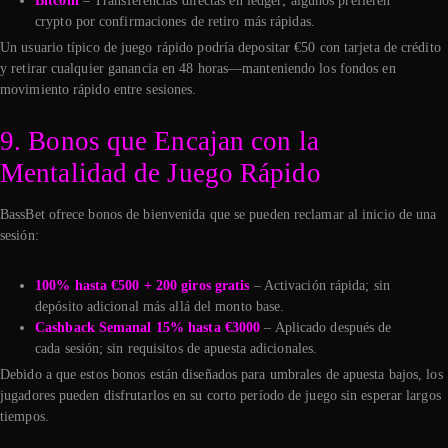
Bitcoin
– Transferencias directas en ledger; algunos prefieren
crypto por confirmaciones de retiro más rápidas.
Un usuario típico de juego rápido podría depositar €50 con tarjeta de crédito
y retirar cualquier ganancia en 48 horas—manteniendo los fondos en
movimiento rápido entre sesiones.
9. Bonos que Encajan con la
Mentalidad de Juego Rápido
BassBet ofrece bonos de bienvenida que se pueden reclamar al inicio de una
sesión:
100% hasta €500 + 200 giros gratis
– Activación rápida; sin
depósito adicional más allá del monto base.
Cashback Semanal 15% hasta €3000
– Aplicado después de
cada sesión; sin requisitos de apuesta adicionales.
Debido a que estos bonos están diseñados para umbrales de apuesta bajos, los
jugadores pueden disfrutarlos en su corto período de juego sin esperar largos
tiempos.