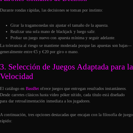
Durante rondas rápidas, las decisiones se toman por instinto:
Girar la tragamonedas sin ajustar el tamaño de la apuesta.
Realizar una sola mano de blackjack y luego salir.
Probar un juego nuevo con apuesta mínima y seguir adelante.
La tolerancia al riesgo se mantiene moderada porque las apuestas son bajas—
generalmente entre €5 y €20 por giro o mano.
3. Selección de Juegos Adaptada para la
Velocidad
El catálogo en
BassBet
ofrece juegos que entregan resultados instantáneos.
Desde carretes clásicos hasta video póker nítido, cada título está diseñado
para dar retroalimentación inmediata a los jugadores.
A continuación, tres opciones destacadas que encajan con la filosofía de juego
rápido: