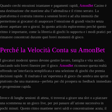
Quando cerchi emozioni istantanee e pagamenti rapidi,
AmonBet
Casino è
una destinazione che mantiene alta l’adrenalina e il ritmo serrato. La
piattaforma è costruita intorno a sessioni brevi e ad alta intensità che
permettono ai giocatori di assaporare l’emozione di grandi vincite senza
dover aspettare ore o giorni. In questo articolo esploreremo perché questo
ritmo è importante, come la libreria di giochi lo supporta e i modi pratici per
rimanere concentrati durante quei brevi momenti di gioco.
Perché la Velocità Conta su AmonBet
I giocatori moderni spesso devono gestire lavoro, famiglia e vita sociale,
lasciando solo brevi finestre per il gioco.
AmonBet
riconosce questa realtà
offrendo un’interfaccia semplificata e una selezione di giochi che premia
decisioni rapide. Il risultato è un’esperienza di gioco che sembra uno sprint
piuttosto che una maratona—perfetta per chi prospera su feedback immediato
e progressione rapida.
Invece di lunghe sessioni di attesa, ti troverai a girare una slot o a piazzare
una scommessa su un gioco live, per poi passare all’azione successiva in
pochi minuti. Questo ritmo mantiene nervi saldi e concentrazione acuta; il