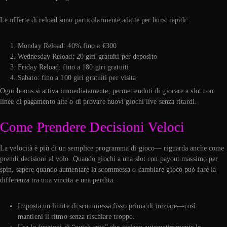
Le offerte di reload sono particolarmente adatte per burst rapidi:
Monday Reload: 40% fino a €300
Wednesday Reload: 20 giri gratuiti per deposito
Friday Reload: fino a 180 giri gratuiti
Sabato: fino a 100 giri gratuiti per visita
Ogni bonus si attiva immediatamente, permettendoti di giocare a slot con
linee di pagamento alte o di provare nuovi giochi live senza ritardi.
Come Prendere Decisioni Veloci
La velocità è più di un semplice programma di gioco— riguarda anche come
prendi decisioni al volo. Quando giochi a una slot con payout massimo per
spin, sapere quando aumentare la scommessa o cambiare gioco può fare la
differenza tra una vincita e una perdita.
Imposta un limite di scommessa fisso prima di iniziare—così
mantieni il ritmo senza rischiare troppo.