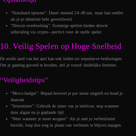
“Standaard opname”: Duurt meestal 24–48 uur, maar kan sneller
als je je identiteit hebt geverifieerd.
“Directe overboeking”: Sommige spellen bieden directe
uitbetaling via crypto—perfect voor de snelle speler.
10. Veilig Spelen op Hoge Snelheid
De snelle aard van het spel kan ook leiden tot impulsieve beslissingen.
Om je gaming gezond te houden, stel je vooraf duidelijke limieten.
“Veiligheidstips”
“Micro‑budget”: Bepaal hoeveel je per sessie uitgeeft en houd je
daaraan.
“Sessietimer”: Gebruik de timer van je telefoon; stop wanneer
deze afgaat na je geplande tijd.
“Weet wanneer je moet stoppen”: Als je snel je verlieslimiet
bereikt, loop dan weg in plaats van verliezen te blijven najagen.