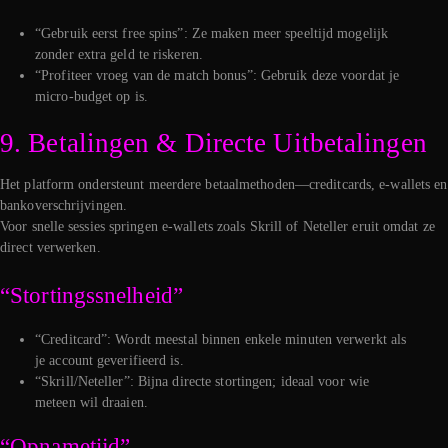
“Gebruik eerst free spins”: Ze maken meer speeltijd mogelijk
zonder extra geld te riskeren.
“Profiteer vroeg van de match bonus”: Gebruik deze voordat je
micro‑budget op is.
9. Betalingen & Directe Uitbetalingen
Het platform ondersteunt meerdere betaalmethoden—creditcards, e-wallets en
bankoverschrijvingen.
Voor snelle sessies springen e-wallets zoals Skrill of Neteller eruit omdat ze
direct verwerken.
“Stortingssnelheid”
“Creditcard”: Wordt meestal binnen enkele minuten verwerkt als
je account geverifieerd is.
“Skrill/Neteller”: Bijna directe stortingen; ideaal voor wie
meteen wil draaien.
“Opnametijd”