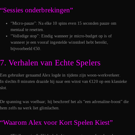
“Sessies onderbrekingen”
“Micro‑pauze”: Na elke 10 spins even 15 seconden pauze om
mentaal te resetten.
“Volledige stop”: Eindig wanneer je micro‑budget op is of
wanneer je een vooraf ingestelde winstdoel hebt bereikt,
bijvoorbeeld €50.
7. Verhalen van Echte Spelers
Een gebruiker genaamd Alex logde in tijdens zijn woon-werkverkeer.
In slechts 8 minuten draaide hij naar een winst van €120 op een klassieke
slot.
De spanning was voelbaar; hij beschreef het als “een adrenaline‑boost” die
hem zelfs na werk liet glimlachen.
“Waarom Alex voor Kort Spelen Kiest”